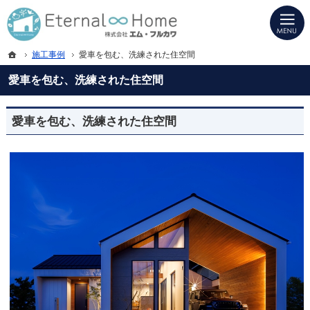
プロの目線からご提案。岐阜県海津市・西濃地域の注文住宅・新築戸建てを手がけ
岐阜県海津市・西濃地域の新築・注文住宅・新築戸建てを手がける工務店ならエタ
ホーム
施工事例
愛車を包む、洗練された住空間
愛車を包む、洗練された住空間
愛車を包む、洗練された住空間