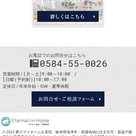
お電話でのお問合せはこちら
0584-55-0026
[月～土]9:00～18:00
営業時間
[日曜(予約制)]10:00～17:00
定休日
年末年始・GW・夏季休暇
お問合せ・
© 2023 夢のマイホームを実現、
岐阜県海津市・西濃地域の注文住宅・新築戸建