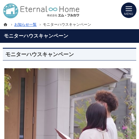
プロの目線からご提案。岐阜県海津市・西濃地域の注文住宅・新築戸建てを手がけ
岐阜県海津市・西濃地域の新築・注文住宅・新築戸建てを手がける工務店ならエタ
ホーム
お知らせ一覧
モニターハウスキャンペーン
モニターハウスキャンペーン
モニターハウスキャンペーン