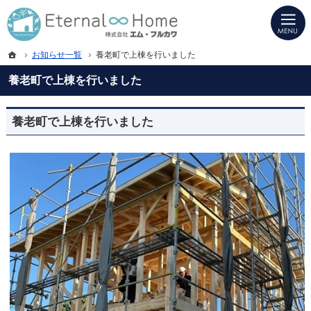
プロの目線からご提案。岐阜県海津市・西濃地域の注文住宅・新築戸建てを手がけ
岐阜県海津市・西濃地域の新築・注文住宅・新築戸建てを手がける工務店ならエタ
ホーム
お知らせ一覧
養老町で上棟を行いました
養老町で上棟を行いました
養老町で上棟を行いました