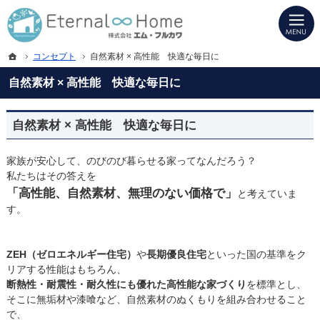
プロの目線からご提案。岐阜県海津市・西濃地域の注文住宅・新築戸建てを手がけ
岐阜県海津市・西濃地域の新築・注文住宅・新築戸建てを手がける工務店ならエタ
ホーム
コンセプト
自然素材 × 高性能 快適な毎日に
自然素材 × 高性能 快適な毎日に
自然素材 × 高性能 快適な毎日に
家族が安心して、のびのび暮らせる家ってなんだろう？
私たちはその答えを
「高性能、自然素材、無理のない価格で」
と考えていま
す。
ZEH（ゼロエネルギー住宅）
や
長期優良住宅
といった国の基準をク
リアする性能はもちろん、
断熱性・耐震性・耐久性にも優れた高性能な家づくり
を標準とし、
そこに無垢材や漆喰など、自然素材のぬくもりを組み合わせること
で、