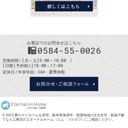
お電話でのお問合せはこちら
0584-55-0026
[月～土]9:00～18:00
営業時間
[日曜(予約制)]10:00～17:00
定休日
年末年始・GW・夏季休暇
お問合せ・
© 2023 夢のマイホームを実現、
岐阜県海津市・西濃地域の注文住宅・新築戸建
てなら工務店のエターナルホーム（エム・フルカワ）
にご相談ください。