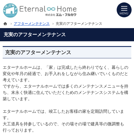
プロの目線からご提案。岐阜県海津市・西濃地域の注文住宅・新築戸建てを手がけ
岐阜県海津市・西濃地域の新築・注文住宅・新築戸建てを手がける工務店ならエタ
ホーム
アフターメンテナンス
充実のアフターメンテナンス
充実のアフターメンテナンス
充実のアフターメンテナンス
エターナルホームは、「家」は完成したら終わりでなく、暮らしの
変化や年月の経過で、お手入れをしながら住み継いでいくものだと
考えています。
ですから、エターナルホームでは多くのメンテナンスメニューを持
ち、末永く快適に住んでいただくためのメンテナンスシステムを構
築しています。
エターナルホームでは、竣工したお客様の家を定期訪問していま
す。
大工道具を持参しているので、その場その場で建具等の微調整も
行っております。