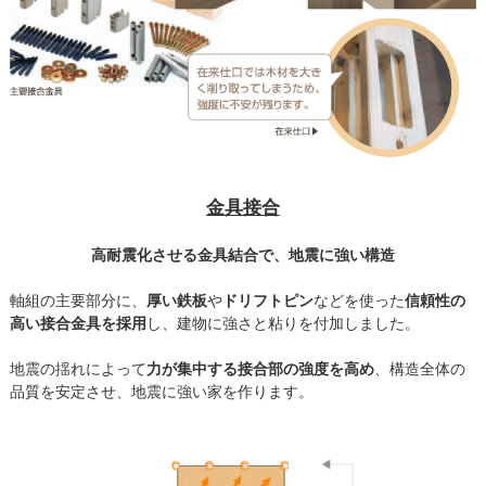
金具接合
高耐震化させる金具結合で、地震に強い構造
軸組の主要部分に、
厚い鉄板
や
ドリフトピン
などを使った
信頼性の
高い接合金具を採用
し、建物に強さと粘りを付加しました。
地震の揺れによって
力が集中する接合部の強度を高め
、構造全体の
品質を安定させ、地震に強い家を作ります。