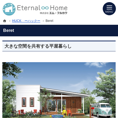
プロの目線からご提案。岐阜県海津市・西濃地域の注文住宅・新築戸建てを手がけ
岐阜県海津市・西濃地域の新築・注文住宅・新築戸建てを手がける工務店ならエタ
ホーム
HUCK ーハックー
Beret
Beret
大きな空間を共有する平屋暮らし