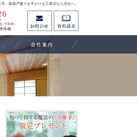
住宅・新築戸建てを手がける工務店なら当社へ。
0584-55-0026
お問合せ
資料請求
営業時間：[月～土]9:00～18:00 [日曜(予約制)]10:000～
施工事例
会社案内