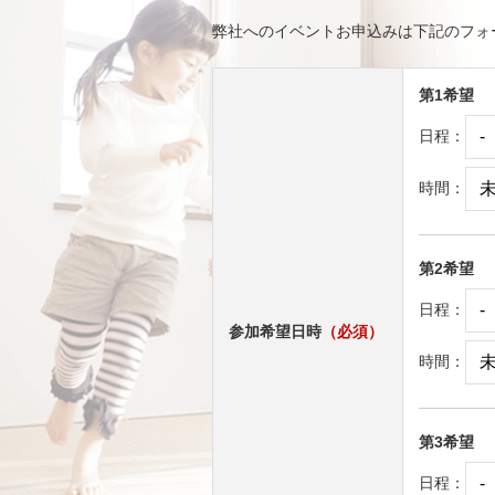
弊社へのイベントお申込みは下記のフォ
第1希望
日程：
時間：
第2希望
...
日程：
参加希望日時
（必須）
時間：
第3希望
...
日程：