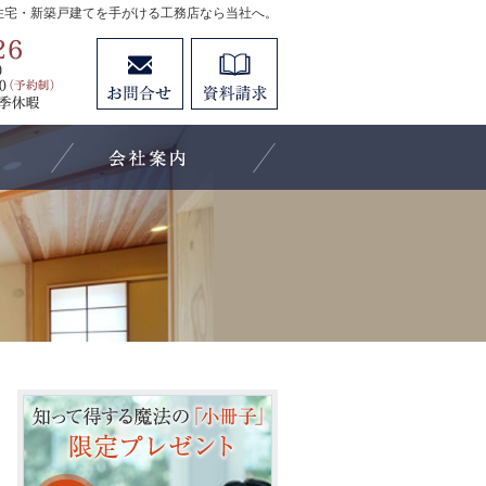
住宅・新築戸建てを手がける工務店なら当社へ。
0584-55-0026
お問合せ
資料請求
営業時間：[月～土]9:00～18:00 [日曜(予約制)]10:000～
施工事例
会社案内