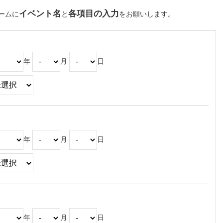
イベント名
各項目の入力
ームに
と
をお願いします。
年
月
日
年
月
日
年
月
日