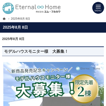
プロの目線からご提案。岐阜県海津市・西濃地域の注文住宅・新築戸建てを手がけ
岐阜県海津市・西濃地域の新築・注文住宅・新築戸建てを手がける工務店ならエタ
ホーム
2025年8月 8日
2025年8月 8日
2025年8月 8日
モデルハウスモニター様 大募集！