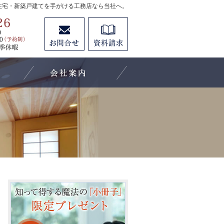
住宅・新築戸建てを手がける工務店なら当社へ。
0584-55-0026
お問合せ
資料請求
営業時間：[月～土]9:00～18:00 [日曜(予約制)]10:000～
施工事例
会社案内