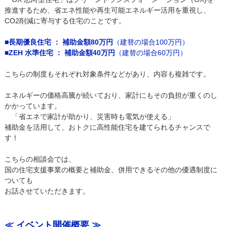
推進するため、省エネ性能や再生可能エネルギー活用を重視し、
CO2削減に寄与する住宅のことです。
■長期優良住宅 ： 補助金額80万円
（建替の場合100万円）
■ZEH 水準住宅 ： 補助金額40万円
（建替の場合60万円）
こちらの制度もそれぞれ対象条件などがあり、内容も複雑です。
エネルギーの価格高騰が続いており、家計にもその負担が重くのし
かかっています。
「省エネで家計が助かり、災害時も電気が使える」
補助金を活用して、おトクに高性能住宅を建てられるチャンスで
す！
こちらの相談会では、
国の住宅支援事業の概要と補助金、併用できるその他の優遇制度に
ついても
お話させていただきます。
≪ イベント開催概要 ≫