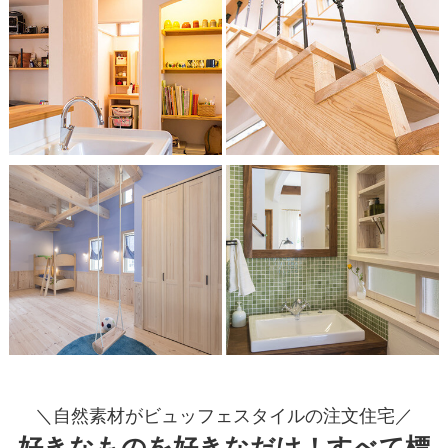
＼自然素材がビュッフェスタイルの注文住宅／
好きなものを好きなだけ！すべて標